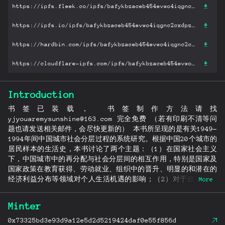
https://ipfs.fleek.co/ipfs/bafykbzaceb454evwo4iqgnc2cxdpzedylwumqd354yjgxy6ohkiljxvncfa7i?filename='国家与生活机遇：中国城市中的再分配与分层（1949-1994）.pdf'
https://ipfs.io/ipfs/bafykbzaceb454evwo4iqgnc2cxdpzedylwumqd354yjgxy6ohkiljxvncfa7i?filename='国家与生活机遇：中国城市中的再分配与分层（1949-1994）.pdf'
https://hardbin.com/ipfs/bafykbzaceb454evwo4iqgnc2cxdpzedylwumqd354yjgxy6ohkiljxvncfa7i?filename='国家与生活机遇：中国城市中的再分配与分层（1949-1994）.pdf'
https://cloudflare-ipfs.com/ipfs/bafykbzaceb454evwo4iqgnc2cxdpzedylwumqd354yjgxy6ohkiljxvncfa7i?filename='国家与生活机遇：中国城市中的再分配与分层（1949-1994）.pdf'
Introduction
书签已装载， 书签制作方法请找
yjyouaremysunshine@163.com 完全免费 （若有印刷不清等问
题也请发送相关邮件，会尽快更新的） 本书所呈现的是有关1949—
1994年间中国城市社会分层过程的系统研究。根据中国20个城市的
居民样本的生活史，本书讨论了两个主题：（1）在国家社会主义
下，中国城市中的再分配与社会分层间的相互作用，特别是国家及
国家政策在教育获得、劳动就业、组织中的晋升、明显的和潜在的
经济利益分布等领域对个人生活机遇的影响；（2）对于自20世纪
More
80年代以来中国经济转型的起源和程度的评估。作者在诠释国家社
会主义中国45年历史的变化和持续性时，融合了社会学分析和对于
Minter
历史背景的感受。迄今为止，这是关于中国社会分层最全面和最严
谨的研究。
0x73325bd3e93d9a12e5d2d5219424daf0e55f856d